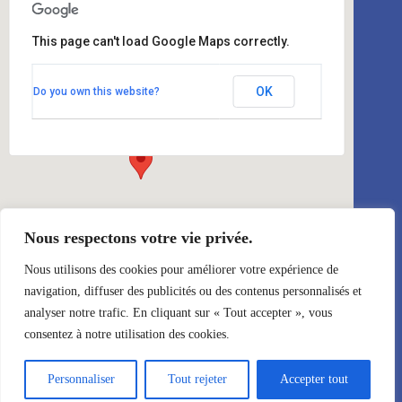
This page can't load Google Maps correctly.
Le Saint Paul
OK
Do you own this website?
29 Boulevard Franck Pilatte - Nice
Évènements
Nous respectons votre vie privée.
Nous utilisons des cookies pour améliorer votre expérience de
navigation, diffuser des publicités ou des contenus personnalisés et
analyser notre trafic. En cliquant sur « Tout accepter », vous
Évènements à venir
consentez à notre utilisation des cookies.
Personnaliser
Tout rejeter
Accepter tout
<li>No events in this location</li>