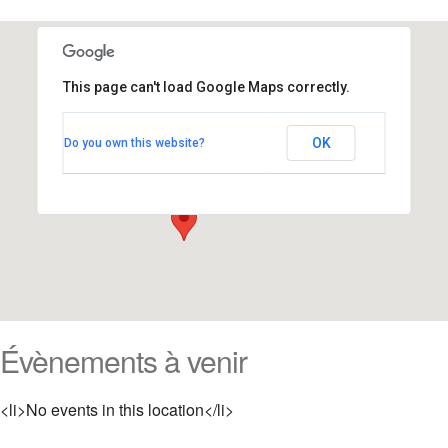
This page can't load Google Maps correctly.
Le Saint Paul
OK
Do you own this website?
29 Boulevard Franck Pilatte - Nice
Évènements
Évènements à venir
<li>No events in this location</li>