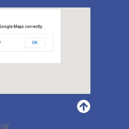
 Google Maps correctly.
 Timone Marseille
OK
?
lin - Marseille
ir