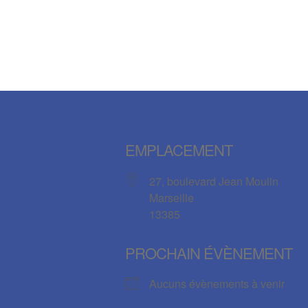
EMPLACEMENT
27, boulevard Jean Moulin
Marseille
13385
PROCHAIN ÉVÈNEMENT
Aucuns évènements à venir