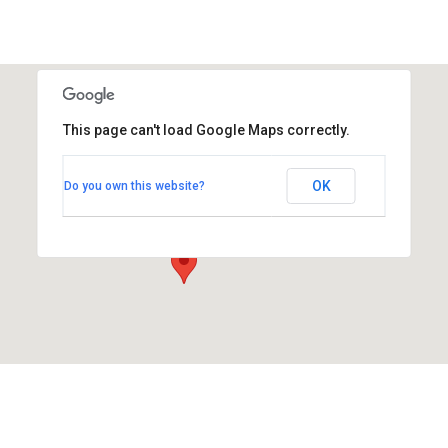
This page can't load Google Maps correctly.
Faculté de Médecine Timone Marseille
OK
Do you own this website?
27, boulevard Jean Moulin - Marseille
Évènements