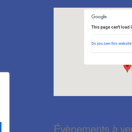
This page can't load
Faculté de Médecine
Do you own this website
27, boulevard Jean Mou
Évènements
Évènements à ven