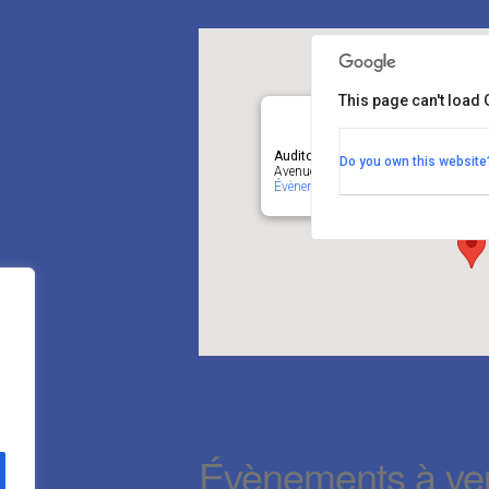
This page can't load
Auditoire Léon Frédéricq, Tour GIGA 
Do you own this website
Avenue de l’Hôpital, 1 (B34) - Liège
Évènements
Évènements à ven