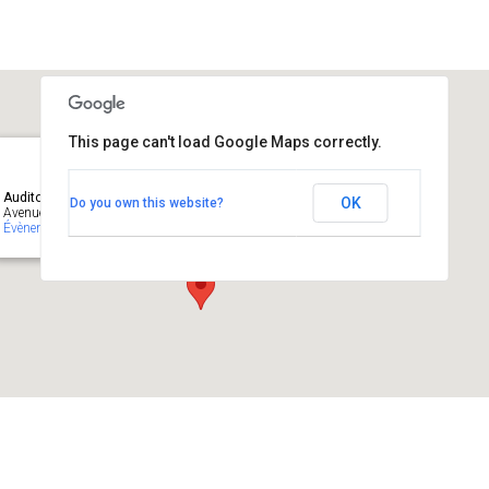
This page can't load Google Maps correctly.
Auditoire Léon Frédéricq, Tour GIGA +5 , University of Liège, Belgium
OK
Do you own this website?
Avenue de l’Hôpital, 1 (B34) - Liège
Évènements