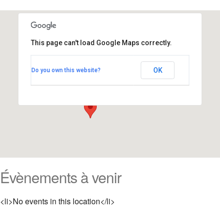
This page can't load Google Maps correctly.
Amphitéâtre G
OK
Do you own this website?
Campus Saint Martin d'Hérès - Grenoble
Évènements
Évènements à venir
<li>No events in this location</li>