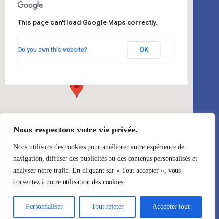
This page can't load Google Maps correctly.
Amphitéâtre G
OK
Do you own this website?
Campus Saint Martin d'Hérès - Grenoble
Évènements
Nous respectons votre vie privée.
Nous utilisons des cookies pour améliorer votre expérience de
navigation, diffuser des publicités ou des contenus personnalisés et
analyser notre trafic. En cliquant sur « Tout accepter », vous
Évènements à venir
consentez à notre utilisation des cookies.
Personnaliser
Tout rejeter
Accepter tout
<li>No events in this location</li>