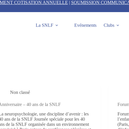
EMENT COTISATION ANNUELLE
|
SOUMISSION COMMUNIC
La SNLF
Evénements
Clubs
Non classé
Anniversaire – 40 ans de la SNLF
Forum
La neuropsychologie, une discipline d’avenir : les
Forum
40 ans de la SNLF Journée spéciale pour les 40
l’enfa
ans de la SNLF organisée dans un environnement
(Pari