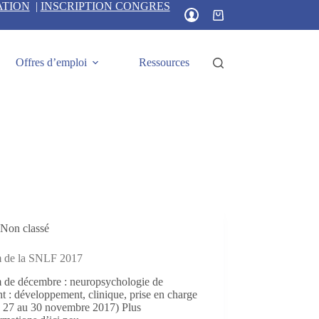
ATION
|
INSCRIPTION CONGRES
Panier
d’achat
Offres d’emploi
Ressources
Non classé
 de la SNLF 2017
 de décembre : neuropsychologie de
nt : développement, clinique, prise en charge
s, 27 au 30 novembre 2017) Plus