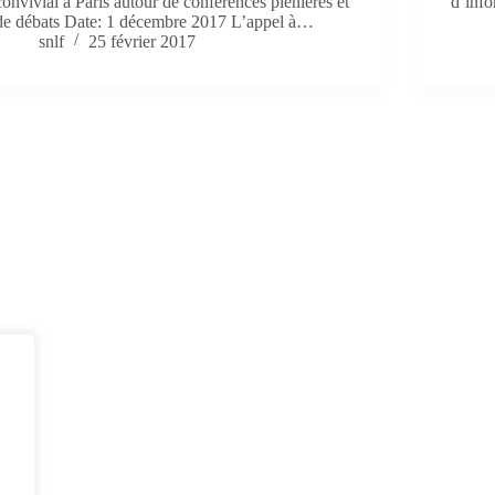
convivial à Paris autour de conférences plénières et
d’info
de débats Date: 1 décembre 2017 L’appel à…
snlf
25 février 2017