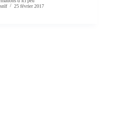
rmations d’ici peu
snlf
25 février 2017