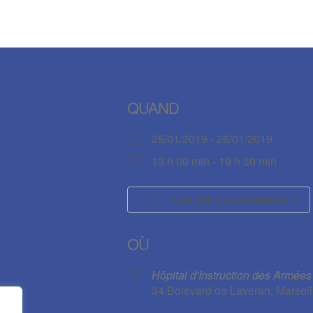
QUAND
25/01/2019 - 26/01/2019
13 h 00 min - 19 h 30 min
AJOUTER AU CALENDRIER
Télécharger ICS
OÙ
Hôpital d'Instruction des Armée
34 Bolevard de Laveran, Marseil