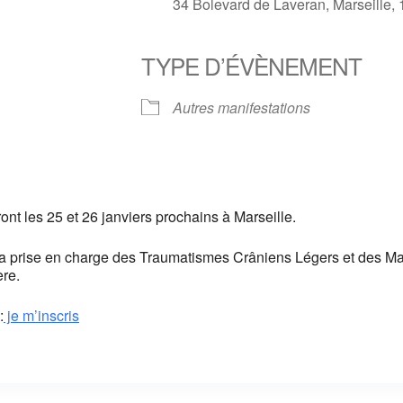
34 Bolevard de Laveran, Marseille,
TYPE D’ÉVÈNEMENT
e
iCalendar
Office 365
Autres manifestations
t les 25 et 26 janviers prochains à Marseille.
de la prise en charge des Traumatismes Crâniens Légers et des 
ère.
:
je m’inscris