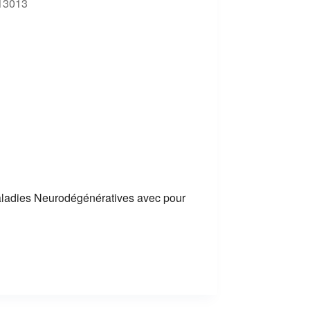
 13013
Outlook Live
Maladies Neurodégénératives avec pour