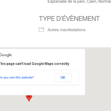
Esplanade de la paix, Caen, Norma
TYPE D’ÉVÈNEMENT
e
iCalendar
Office 365
Autres manifestations
This page can't load Google Maps correctly.
Amphi Daure , Campus 1, Université de Caen
OK
Do you own this website?
Esplanade de la paix - Caen
Évènements