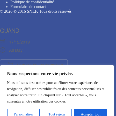
Politique de confidentialité
Formulaire de contact
© 2026 © 2016 SNLF, Tous droits réservés.
QUAND
17/12/2019
All Day
AJOUTER AU CALENDRIER
Nous respectons votre vie privée.
Télécharger ICS
Calendrier Google
TYPE D’ÉVÈNEMENT
Nous utilisons des cookies pour améliorer votre expérience de
navigation, diffuser des publicités ou des contenus personnalisés et
Autres manifestations
analyser notre trafic. En cliquant sur « Tout accepter », vous
consentez à notre utilisation des cookies.
Personnaliser
Tout rejeter
Accepter tout