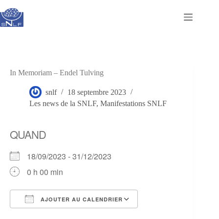
Passer
au
contenu
In Memoriam – Endel Tulving
snlf
18 septembre 2023
Les news de la SNLF
,
Manifestations SNLF
QUAND
18/09/2023 - 31/12/2023
0 h 00 min
AJOUTER AU CALENDRIER
Télécharger ICS
Calendrier Google